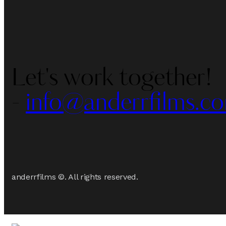
Let's work together!
-
info@anderrfilms.c
anderrfilms ©. All rights reserved.