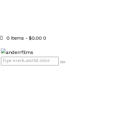
0 items
-
$0.00
0