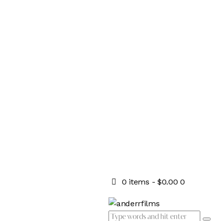
0 items
-
$0.00
0